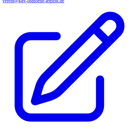
verein@kgv-osthoehe-leipzig.de