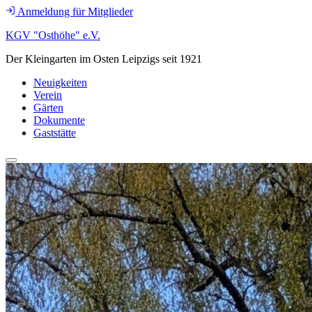
Anmeldung für Mitglieder
KGV "Osthöhe" e.V.
Der Kleingarten im Osten Leipzigs seit 1921
Neuigkeiten
Verein
Gärten
Dokumente
Gaststätte