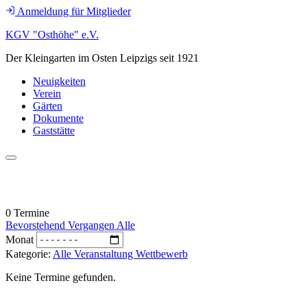
Anmeldung für Mitglieder
KGV "Osthöhe" e.V.
Der Kleingarten im Osten Leipzigs seit 1921
Neuigkeiten
Verein
Gärten
Dokumente
Gaststätte
TERMINE - WETTBEWERB
0 Termine
Bevorstehend
Vergangen
Alle
Monat
Kategorie:
Alle
Veranstaltung
Wettbewerb
Keine Termine gefunden.
NIMM KONTAKT MIT UNS AUF